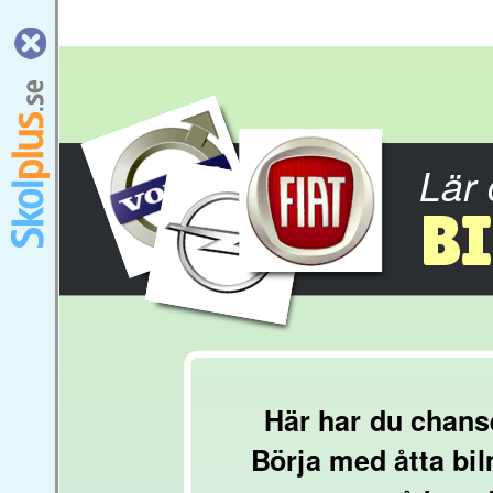
Lär 
B
Här har du chanse
Börja med åtta bil