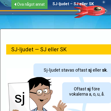
SJ-ljudet – SJ eller SK
Öva något annat
SJ-ljudet — SJ eller SK
Sj-ljudet stavas oftast
sj
eller
sk
.
Oftast
sj
före
vokalerna a, o, u, å.