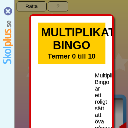
Rätta
?
MULTIPLIKATIO
BINGO
Termer 0 till 10
Multiplikation
Bingo
är
ett
roligt
sätt
att
öva