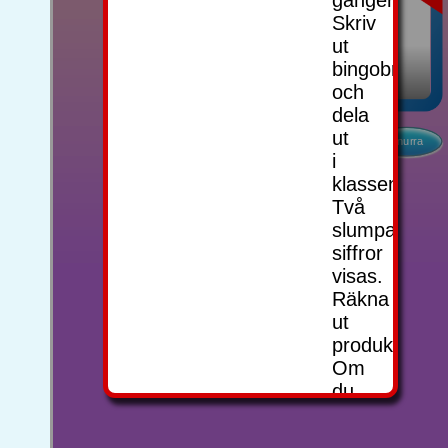
gångertabell
Skriv
ut
bingobrickor
och
dela
ut
Snurra
i
klassen.
Två
slumpade
siffror
visas.
Räkna
ut
produkten.
Om
du
har
talet