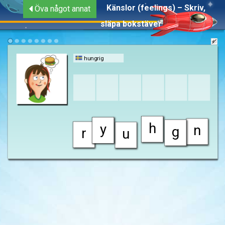
Känslor (feelings) – Skriv,
Öva något annat
släpa bokstäver
hungrig
h
y
n
g
r
u