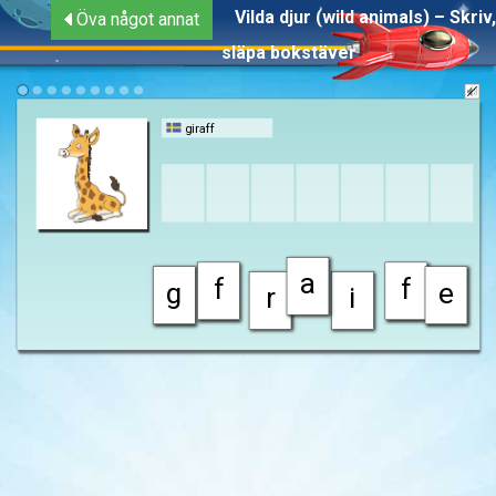
Vilda djur (wild animals) – Skriv,
Öva något annat
släpa bokstäver
giraff
a
f
f
g
e
r
i