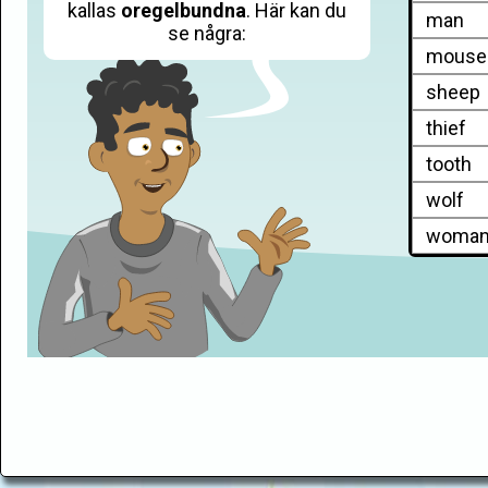
kallas
oregelbundna
. Här kan du
man
se några:
mouse
sheep
thief
tooth
wolf
woma