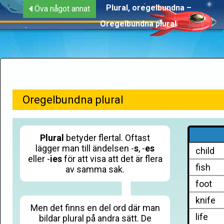
Plural, oregelbundna –
Öva något annat
Oregelbundna plural
Oregelbundna plural
Plural
betyder flertal. Oftast
lägger man till ändelsen -
s
, -
es
child
eller -
ies
för att visa att det är flera
fish
av samma sak.
foot
knife
Men det finns en del ord där man
life
bildar plural på andra sätt. De