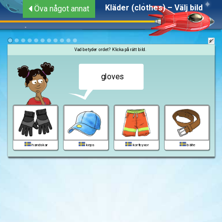
Kläder (clothes) – Välj bild
Öva något annat
Vad betyder ordet? Klicka på rätt bild.
gloves
handskar
keps
kortbyxor
bälte