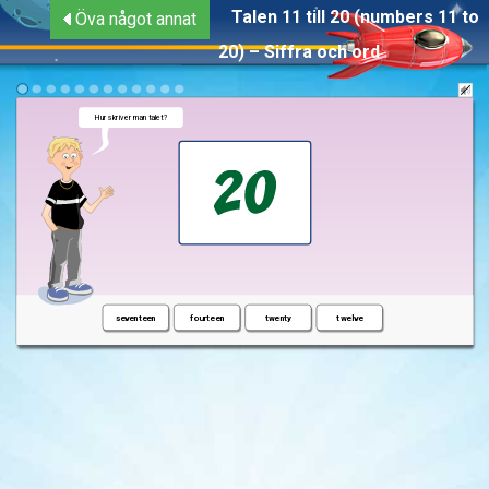
Talen 11 till 20 (numbers 11 to
Öva något annat
20) – Siffra och ord
Hur skriver man talet?
seventeen
fourteen
twenty
twelve