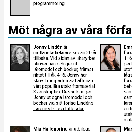
programmering.
Möt några av våra förfa
Jonny Lindén
är
Em
mellanstadielärare sedan 30 år
förs
tillbaka. Vid sidan av läraryrket
1–6
skriver han och ger ut
ped
läromedel och böcker, främst
utef
riktat till åk 4–6. Jonny har
låg
skrivit merparten av häftena i
för
vårt populära utskriftsmaterial
beh
Svenskaplus. Dessutom ger
sam
Jonny ut egna läromedel och
samt
böcker via sitt förlag
Lindéns
lära
Läromedel och Litteratur
en h
utsk
mat
Mia Hallenbring
är utbildad
Mar