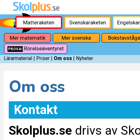
Matteraketen
Svenskaraketen
Engelska
Mer matematik
Mer svenska
Bokstavståge
Rörelseäventyret
PROVA!
Lärarmaterial
|
Priser
|
Om oss
|
Nyheter
Om oss
Kontakt
Skolplus.se
drivs av Sko