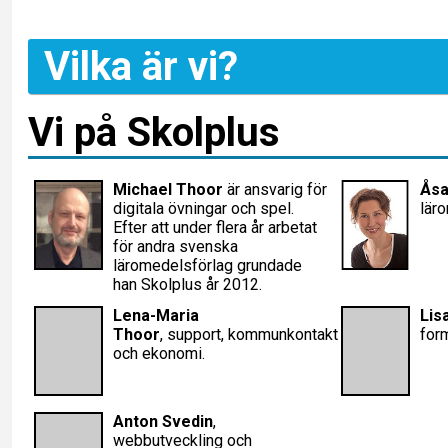
Vilka är vi?
Vi på Skolplus
Michael Thoor
är ansvarig för
Åsa
digitala övningar och spel.
lär
Efter att under flera år arbetat
för andra svenska
läromedelsförlag grundade
han Skolplus år 2012.
Lena-Maria
Lis
Thoor
, support, kommunkontakt
form
och ekonomi.
Anton Svedin
,
webbutveckling och