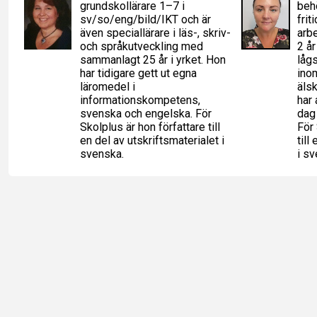
grundskollärare 1–7 i
beh
sv/so/eng/bild/IKT och är
frit
även speciallärare i läs-, skriv-
arbe
och språkutveckling med
2 å
sammanlagt 25 år i yrket. Hon
lågs
har tidigare gett ut egna
inom
läromedel i
älsk
informationskompetens,
har 
svenska och engelska. För
dag 
Skolplus är hon författare till
För 
en del av utskriftsmaterialet i
till
svenska.
i sv