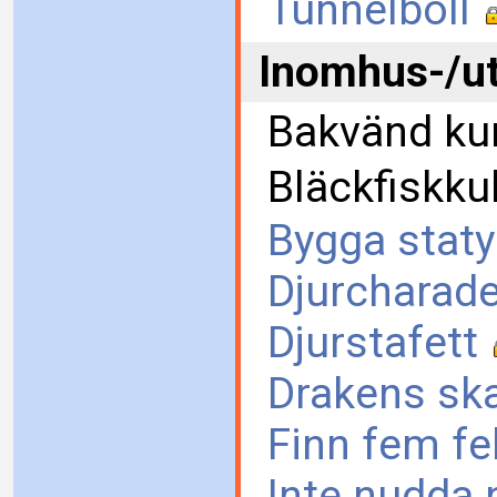
Tunnelboll
Inomhus-/u
Bakvänd k
Bläckfiskkul
Bygga staty
Djurcharade
Djurstafett
Drakens ska
Finn fem fe
Inte nudda 