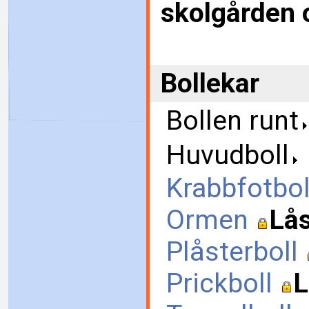
skolgården o
Bollekar
Bollen runt
Huvudboll
Krabbfotbol
Ormen
Lås
Plåsterboll
Prickboll
L