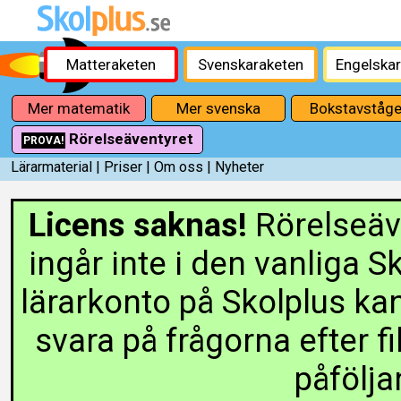
Matteraketen
Svenskaraketen
Engelska
Mer matematik
Mer svenska
Bokstavståge
Rörelseäventyret
PROVA!
Lärarmaterial
|
Priser
|
Om oss
|
Nyheter
Licens saknas!
Rörelseäve
ingår inte i den vanliga 
lärarkonto på Skolplus kan
svara på frågorna efter fi
påfölja