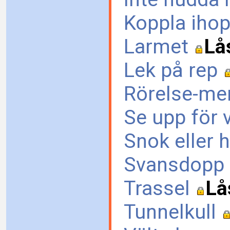
Koppla iho
Larmet
Lå
Lek på rep
Rörelse-m
Se upp för 
Snok eller
Svansdopp
Trassel
Lå
Tunnelkull