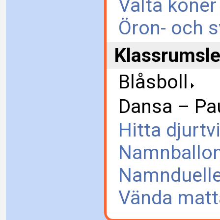
Välta koner
Öron- och 
Klassrumsle
Blåsboll
Dansa – Pa
Hitta djurtv
Namnballo
Namnduell
Vända matt