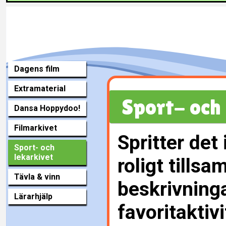
Dagens film
Extramaterial
Sport- och 
Dansa Hoppydoo!
Filmarkivet
Spritter det
Sport- och
lekarkivet
roligt tills
Tävla & vinn
beskrivninga
Lärarhjälp
favoritaktiv